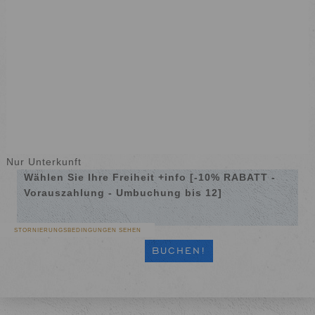
Nur Unterkunft
Wählen Sie Ihre Freiheit +info [-10% RABATT -
Vorauszahlung - Umbuchung bis 12]
STORNIERUNGSBEDINGUNGEN SEHEN
STORNIERUNGSBEDINGUNGEN SEHEN
STORNIERUNGSBEDINGUNGEN SEHEN
STORNIERUNGSBEDINGUNGEN SEHEN
BUCHEN!