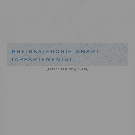
PREISKATEGORIE SMART
[APPARTEMENTS]
[Klicken zum Vergrößern]