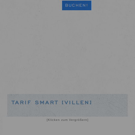
BUCHEN!
TARIF SMART [VILLEN]
[Klicken zum Vergrößern]