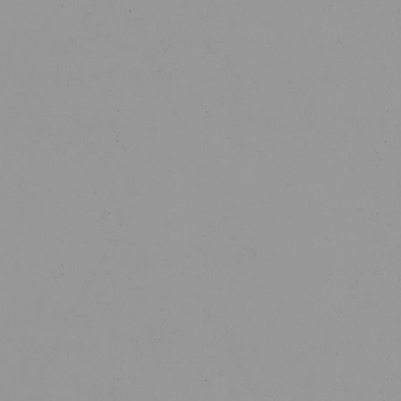
SABER MAIS
LAGUNA CAFFÈ
Novo espaço de restauração e lazer.
Pequeno-Almoço, Snacks, Almoço, Bebidas e
Cocktails.